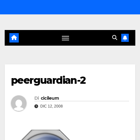
Salta
al
contenuto
peerguardian-2
Di
cicileum
DIC 12, 2008