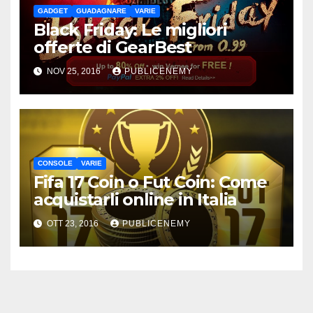
GADGET
GUADAGNARE
VARIE
Black Friday: Le migliori
offerte di GearBest
NOV 25, 2016
PUBLICENEMY
CONSOLE
VARIE
Fifa 17 Coin o Fut Coin: Come
acquistarli online in Italia
OTT 23, 2016
PUBLICENEMY