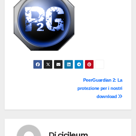
Navigazione
PeerGuardian 2: La
protezione per i nostri
articoli
download
Di
cicileum