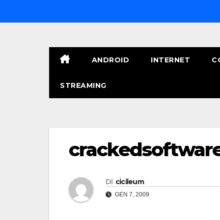
Salta
al
contenuto
ANDROID
INTERNET
C
STREAMING
crackedsoftwar
Di
cicileum
GEN 7, 2009