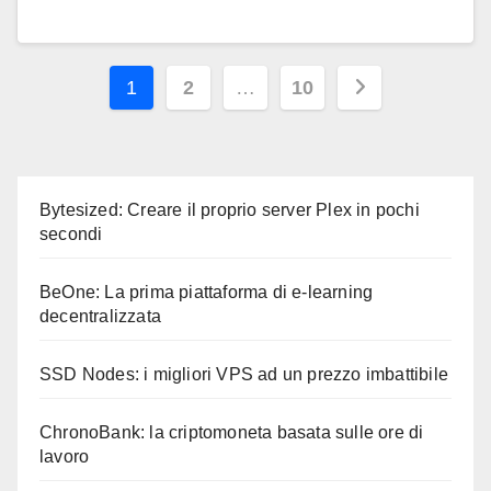
Paginazione
1
2
…
10
degli
articoli
Bytesized: Creare il proprio server Plex in pochi
secondi
BeOne: La prima piattaforma di e-learning
decentralizzata
SSD Nodes: i migliori VPS ad un prezzo imbattibile
ChronoBank: la criptomoneta basata sulle ore di
lavoro