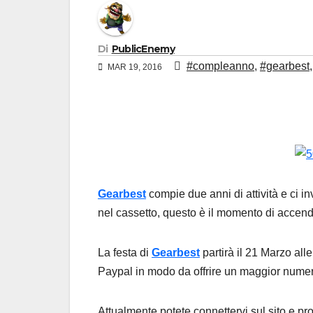
Di
PublicEnemy
#compleanno
,
#gearbest
MAR 19, 2016
Gearbest
compie due anni di attività e ci i
nel cassetto, questo è il momento di accende
La festa di
Gearbest
partirà il 21 Marzo all
Paypal in modo da offrire un maggior numero
Attualmente potete connettervi sul sito e pr