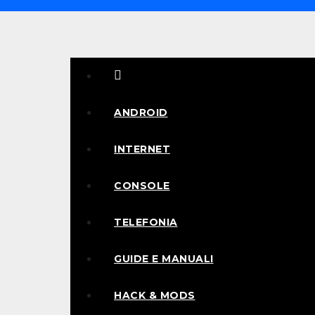
Salta
al
contenuto
Informaniaci
ANDROID
INTERNET
CONSOLE
TELEFONIA
GUIDE E MANUALI
HACK & MODS