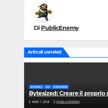
Di
PublicEnemy
Articoli correlati
INTERNET
P2P
STREAMING
Bytesized: Creare il proprio
MAR 7, 2018
PUBLICENEMY