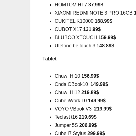
HOMTOM HT7
37.99$
XIAOMI REDMI NOTE 3 PRO 16GB
OUKITEL K10000
168.99$
CUBOT X17
131.99$
BLUBOO XTOUCH
159.99$
Ulefone be touch 3
148.89$
Tablet
Chuwi Hi10
156.99$
Onda OBook10
149.99$
Chuwi Hi12
219.89$
Cube iWork 10
149.99$
VOYO VBook V3
219.99$
Teclast t16
219.69$
Jumper 5S
206.99$
Cube i7 Stylus
299.99$