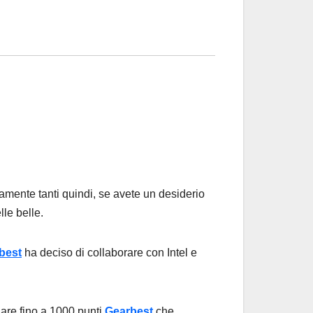
ramente tanti quindi, se avete un desiderio
le belle.
best
ha deciso di collaborare con Intel e
nare fino a 1000 punti
Gearbest
che