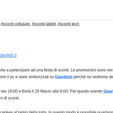
,
#sconti cellulare
,
#sconti tablet
,
#sconti tech
nvita a partecipare ad una festa di sconti. Le promozioni sono ve
re il pc e stare sintonizzati su
Gearbest
perché ne vedremo del
e ore 18:00 e finirà il 25 Marzo alle 6:00. Per questo evento
Gear
 di sconti.
ocedere al taglio della torta. In questo modo è possibile guadag