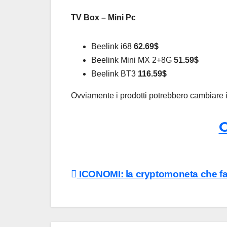
TV Box – Mini Pc
Beelink i68
62.69$
Beelink Mini MX 2+8G
51.59$
Beelink BT3
116.59$
Ovviamente i prodotti potrebbero cambiare 
C
Navigazione
ICONOMI: la cryptomoneta che fa g
articoli