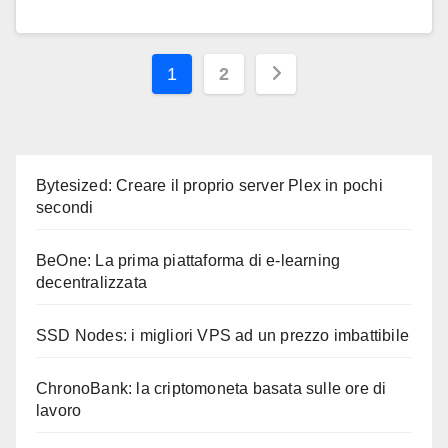
Paginazione
1
2
degli
articoli
Bytesized: Creare il proprio server Plex in pochi
secondi
BeOne: La prima piattaforma di e-learning
decentralizzata
SSD Nodes: i migliori VPS ad un prezzo imbattibile
ChronoBank: la criptomoneta basata sulle ore di
lavoro