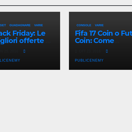
GET
GUADAGNARE
VARIE
CONSOLE
VARIE
ack Friday: Le
Fifa 17 Coin o Fu
gliori offerte di
Coin: Come
arBest
acquistarli onlin
V 25, 2016
OTT 23, 2016
in Italia
LICENEMY
PUBLICENEMY