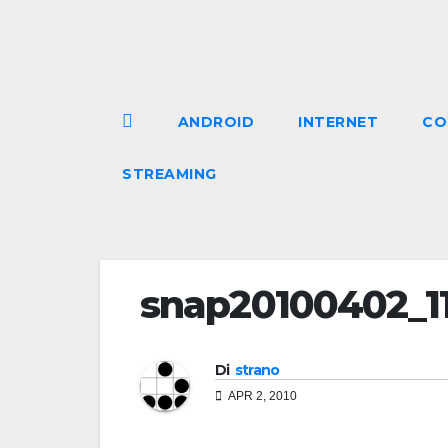
Salta
al
contenuto
ANDROID
INTERNET
CO
STREAMING
snap20100402_1
Di
strano
APR 2, 2010