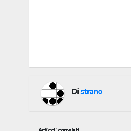
Navigazione
articoli
Di
strano
Articoli correlati