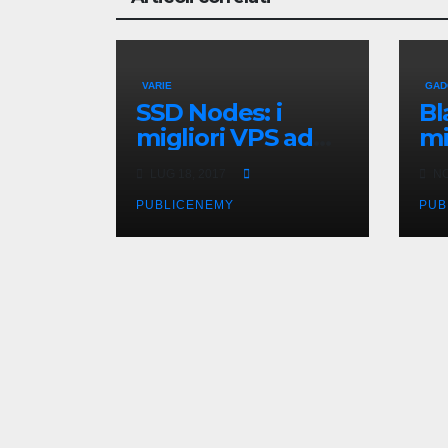
VARIE
GAD
SSD Nodes: i
Bl
migliori VPS ad
mi
un prezzo
Ge
LUG 18, 2017
NO
imbattibile
PUBLICENEMY
PUB