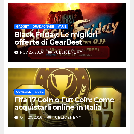
GADGET
GUADAGNARE
VARIE
Black Friday: Le migliori
offerte di GearBest
NOV 25, 2016
PUBLICENEMY
CONSOLE
VARIE
Fifa 17 Coin o Fut Coin: Come
acquistarli online in Italia
OTT 23, 2016
PUBLICENEMY