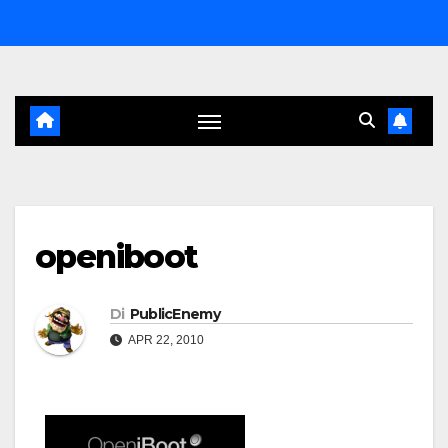
Salta
al
contenuto
openiboot
Di
PublicEnemy
APR 22, 2010