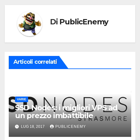
Di
PublicEnemy
Articoli correlati
VARIE
SSD Nodes: i migliori VPS ad
un prezzo imbattibile
LUG 18, 2017
PUBLICENEMY