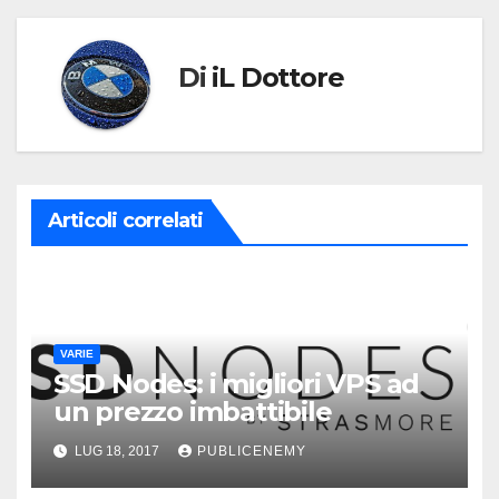
Di
iL Dottore
Articoli correlati
VARIE
SSD Nodes: i migliori VPS ad
un prezzo imbattibile
LUG 18, 2017
PUBLICENEMY