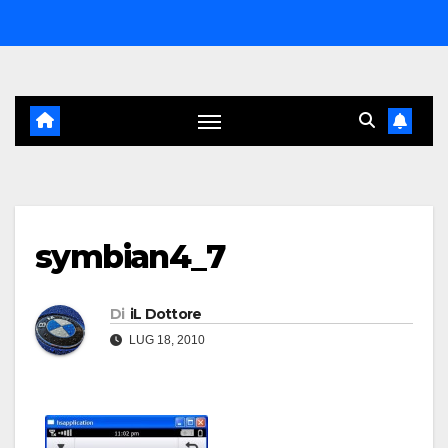
Salta
al
contenuto
symbian4_7
Di
iL Dottore
LUG 18, 2010