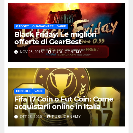
GADGET
GUADAGNARE
VARIE
Black Friday: Le migliori
offerte di GearBest
NOV 25, 2016
PUBLICENEMY
CONSOLE
VARIE
Fifa 17 Coin o Fut Coin: Come
acquistarli online in Italia
OTT 23, 2016
PUBLICENEMY