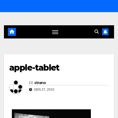
Salta
al
contenuto
apple-tablet
Di
strano
GEN 27, 2010