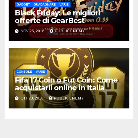
GADGET
GUADAGNARE
VARIE
Black Friday: Le migliori
offerte di GearBest
NOV 25, 2016
PUBLICENEMY
CONSOLE
VARIE
Fifa 17 Coin o Fut Coin: Come
acquistarli online in Italia
OTT 23, 2016
PUBLICENEMY