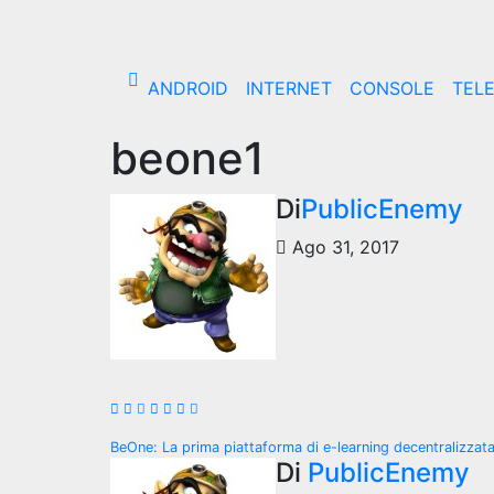
Salta
al
contenuto
ANDROID
INTERNET
CONSOLE
TEL
beone1
Di
PublicEnemy
Ago 31, 2017
Navigazione
BeOne: La prima piattaforma di e-learning decentralizzat
Di
PublicEnemy