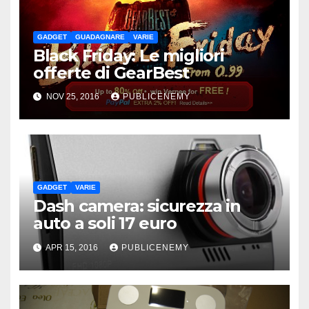
GADGET
GUADAGNARE
VARIE
Black Friday: Le migliori
offerte di GearBest
NOV 25, 2016
PUBLICENEMY
GADGET
VARIE
Dash camera: sicurezza in
auto a soli 17 euro
APR 15, 2016
PUBLICENEMY