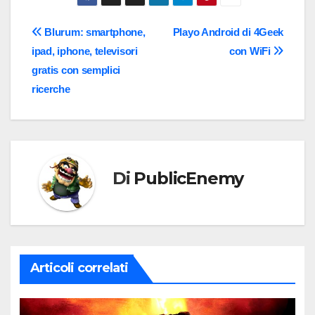
Navigazione
Blurum: smartphone,
Playo Android di 4Geek
ipad, iphone, televisori
con WiFi
articoli
gratis con semplici
ricerche
Di
PublicEnemy
Articoli correlati