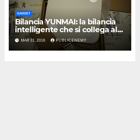
GADGET
Bilancia YUNMAI: la bilancia
intelligente che si collega al
vostro smartphone
MAR 31, 2016
PUBLICENEMY