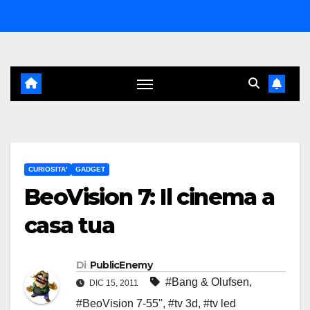
Salta
al
contenuto
CURIOSITA'
GADGET
BeoVision 7: Il cinema a
casa tua
Di
PublicEnemy
#Bang & Olufsen
,
DIC 15, 2011
#BeoVision 7-55''
,
#tv 3d
,
#tv led