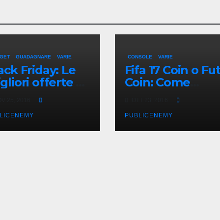
GET
GUADAGNARE
VARIE
CONSOLE
VARIE
ack Friday: Le
Fifa 17 Coin o Fu
gliori offerte di
Coin: Come
arBest
acquistarli onlin
V 25, 2016
OTT 23, 2016
in Italia
LICENEMY
PUBLICENEMY