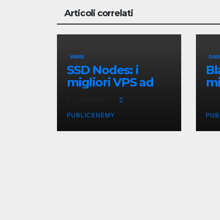
Articoli correlati
VARIE
GAD
SSD Nodes: i
Bl
migliori VPS ad
mi
un prezzo
Ge
LUG 18, 2017
NO
imbattibile
PUBLICENEMY
PUB