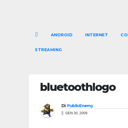
Salta
al
contenuto
ANDROID
INTERNET
CO
STREAMING
bluetoothlogo
Di
PublicEnemy
GEN 30, 2009