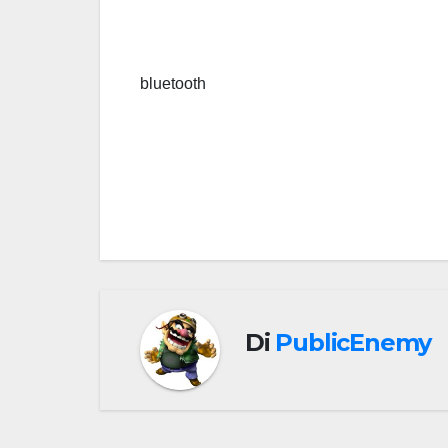
bluetooth
Navigazione
articoli
Di
PublicEnemy