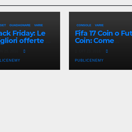
GET
GUADAGNARE
VARIE
CONSOLE
VARIE
ack Friday: Le
Fifa 17 Coin o Fu
gliori offerte di
Coin: Come
arBest
acquistarli onlin
V 25, 2016
OTT 23, 2016
in Italia
LICENEMY
PUBLICENEMY