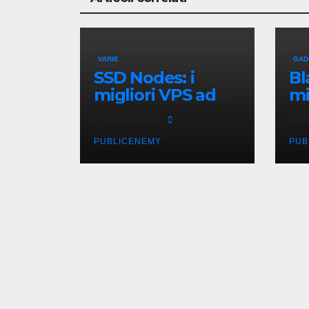
VARIE
GAD
SSD Nodes: i
Bl
migliori VPS ad
mi
un prezzo
Ge
LUG 18, 2017
NO
imbattibile
PUBLICENEMY
PUB