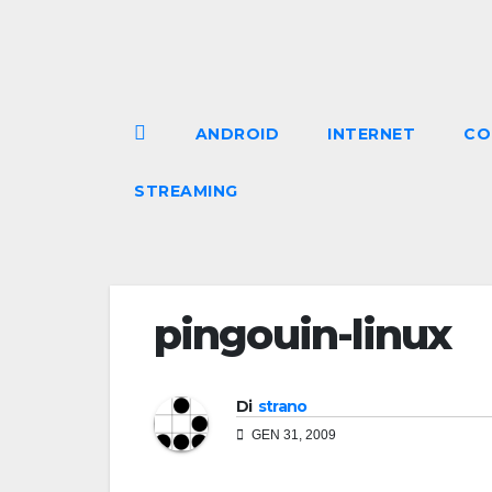
Salta
al
contenuto
ANDROID
INTERNET
CO
STREAMING
pingouin-linux
Di
strano
GEN 31, 2009