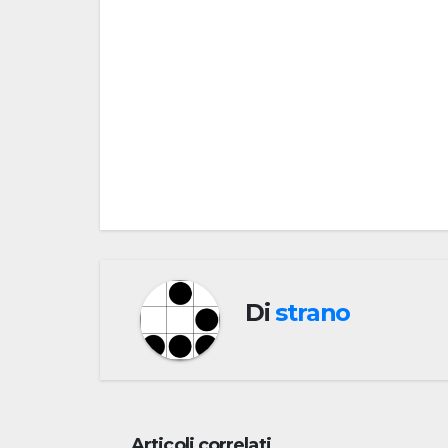
Navigazione
articoli
Di
strano
Articoli correlati