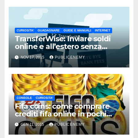
CURIOSITA'
GUADAGNARE
GUIDE E MANUALI
INTERNET
TransferWise: Inviare soldi
online e all’estero senza
pagare commissioni
NOV 17, 2015
PUBLICENEMY
CONSOLE
CURIOSITA'
Fifa coins: come comprare
crediti fifa online in pochi
minuti
GEN 11, 2015
PUBLICENEMY