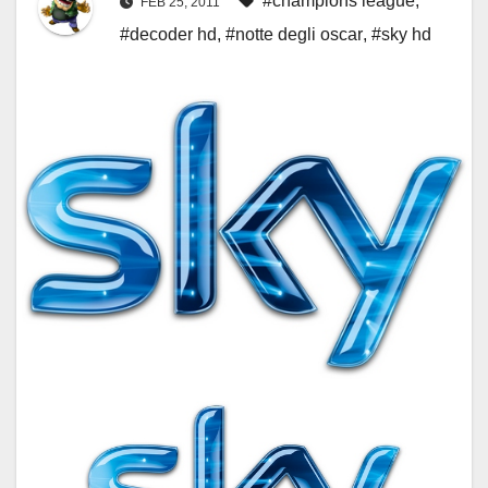
#champions league
,
FEB 25, 2011
#decoder hd
,
#notte degli oscar
,
#sky hd