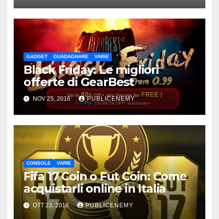
GADGET
GUADAGNARE
VARIE
Black Friday: Le migliori
offerte di GearBest
NOV 25, 2016
PUBLICENEMY
CONSOLE
VARIE
Fifa 17 Coin o Fut Coin: Come
acquistarli online in Italia
OTT 23, 2016
PUBLICENEMY