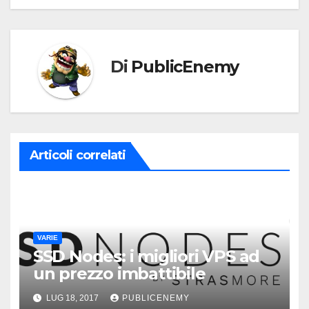
Di
PublicEnemy
Articoli correlati
VARIE
SSD Nodes: i migliori VPS ad
un prezzo imbattibile
LUG 18, 2017
PUBLICENEMY