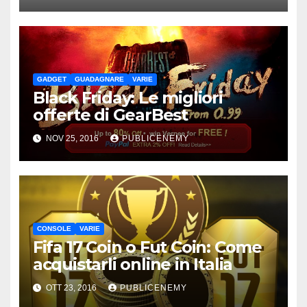
GADGET
GUADAGNARE
VARIE
Black Friday: Le migliori
offerte di GearBest
NOV 25, 2016
PUBLICENEMY
CONSOLE
VARIE
Fifa 17 Coin o Fut Coin: Come
acquistarli online in Italia
OTT 23, 2016
PUBLICENEMY