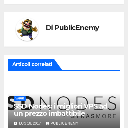
Di
PublicEnemy
Articoli correlati
VARIE
SSD Nodes: i migliori VPS ad
un prezzo imbattibile
LUG 18, 2017
PUBLICENEMY