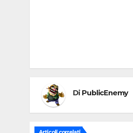
Navigazione
articoli
Di
PublicEnemy
Articoli correlati