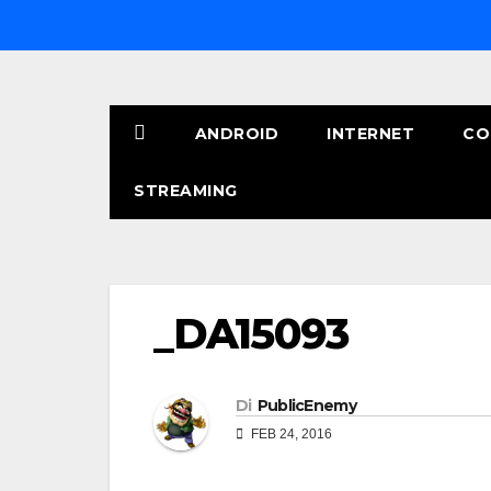
Salta
al
contenuto
ANDROID
INTERNET
CO
STREAMING
_DA15093
Di
PublicEnemy
FEB 24, 2016