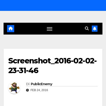
Salta
al
contenuto
Screenshot_2016-02-02-
23-31-46
Di
PublicEnemy
FEB 24, 2016