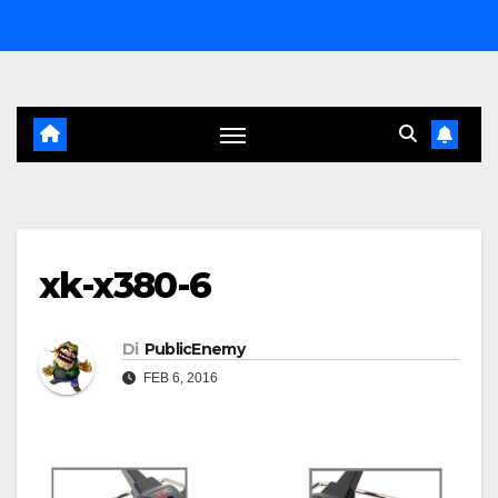
Salta
al
contenuto
xk-x380-6
Di
PublicEnemy
FEB 6, 2016