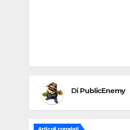
Navigazione
articoli
Di
PublicEnemy
Articoli correlati