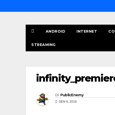
Salta
al
contenuto
ANDROID
INTERNET
CO
STREAMING
infinity_premier
Di
PublicEnemy
GEN 6, 2016