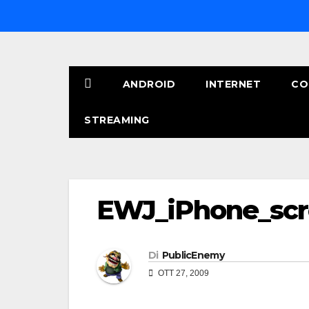
Salta
al
contenuto
ANDROID
INTERNET
CO
STREAMING
EWJ_iPhone_scr
Di
PublicEnemy
OTT 27, 2009