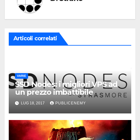
Articoli correlati
VARIE
SSD Nodes: i migliori VPS ad
un prezzo imbattibile
LUG 18, 2017
PUBLICENEMY