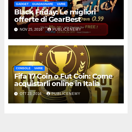
GADGET
GUADAGNARE
VARIE
Black Friday: Le migliori
offerte di GearBest
NOV 25, 2016
PUBLICENEMY
CONSOLE
VARIE
Fifa 17 Coin o Fut Coin: Come
acquistarli online in Italia
OTT 23, 2016
PUBLICENEMY