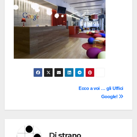
Navigazione
Ecco a voi … gli Uffici
Google!
articoli
Di
strano