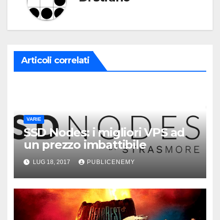
Articoli correlati
VARIE
SSD Nodes: i migliori VPS ad
un prezzo imbattibile
LUG 18, 2017
PUBLICENEMY