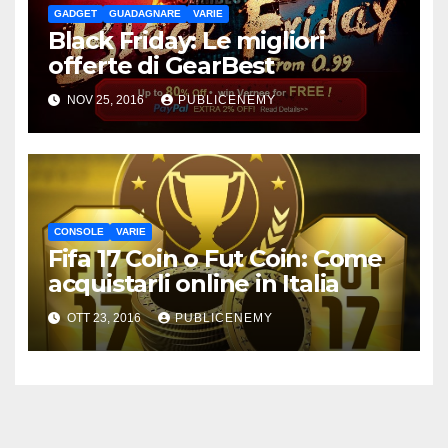
GADGET
GUADAGNARE
VARIE
Black Friday: Le migliori
offerte di GearBest
NOV 25, 2016
PUBLICENEMY
CONSOLE
VARIE
Fifa 17 Coin o Fut Coin: Come
acquistarli online in Italia
OTT 23, 2016
PUBLICENEMY