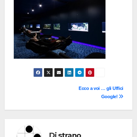
Navigazione
Ecco a voi … gli Uffici
Google!
articoli
Di
strano