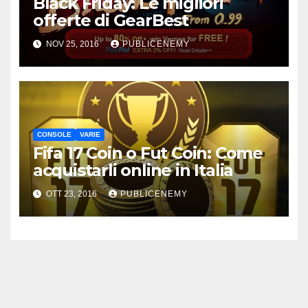
Black Friday: Le migliori
offerte di GearBest
NOV 25, 2016
PUBLICENEMY
CONSOLE
VARIE
Fifa 17 Coin o Fut Coin: Come
acquistarli online in Italia
OTT 23, 2016
PUBLICENEMY