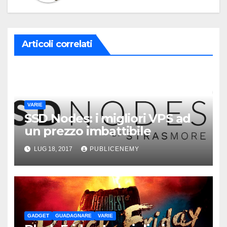
Articoli correlati
VARIE
SSD Nodes: i migliori VPS ad
un prezzo imbattibile
LUG 18, 2017
PUBLICENEMY
GADGET
GUADAGNARE
VARIE