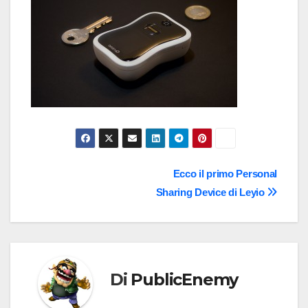
Navigazione
Ecco il primo Personal
Sharing Device di Leyio
articoli
Di
PublicEnemy