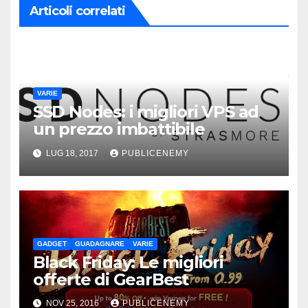
Articoli correlati
VARIE
SSD Nodes: i migliori VPS ad
un prezzo imbattibile
LUG 18, 2017
PUBLICENEMY
GADGET
GUADAGNARE
VARIE
Black Friday: Le migliori
offerte di GearBest
NOV 25, 2016
PUBLICENEMY