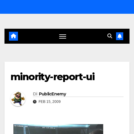
Salta
al
contenuto
minority-report-ui
Di
PublicEnemy
FEB 15, 2009