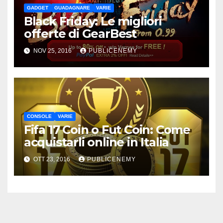
GADGET
GUADAGNARE
VARIE
Black Friday: Le migliori
offerte di GearBest
NOV 25, 2016
PUBLICENEMY
CONSOLE
VARIE
Fifa 17 Coin o Fut Coin: Come
acquistarli online in Italia
OTT 23, 2016
PUBLICENEMY