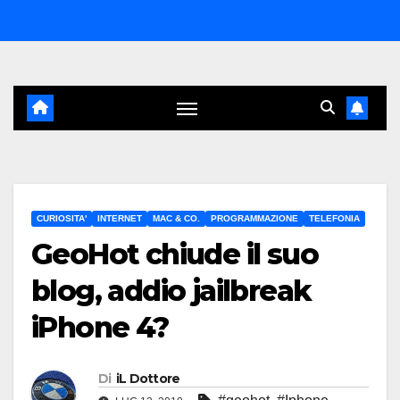
Salta
al
contenuto
CURIOSITA'
INTERNET
MAC & CO.
PROGRAMMAZIONE
TELEFONIA
GeoHot chiude il suo
blog, addio jailbreak
iPhone 4?
Di
iL Dottore