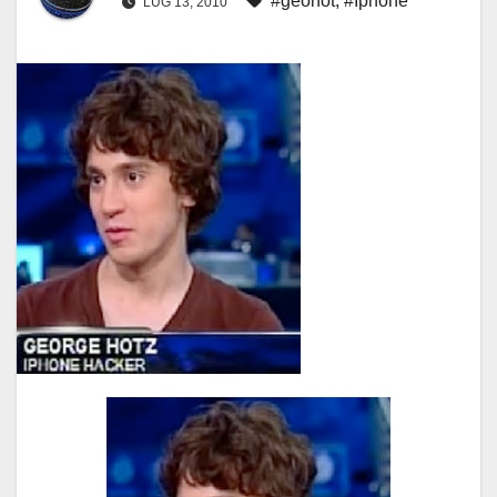
#geohot
,
#Iphone
LUG 13, 2010