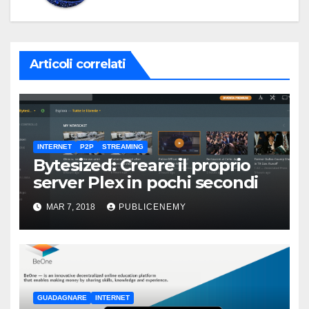
Articoli correlati
INTERNET
P2P
STREAMING
Bytesized: Creare il proprio
server Plex in pochi secondi
MAR 7, 2018
PUBLICENEMY
GUADAGNARE
INTERNET