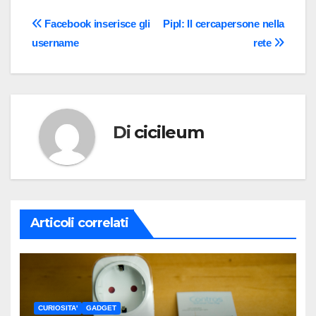
Navigazione
Facebook inserisce gli
Pipl: Il cercapersone nella
username
rete
articoli
Di
cicileum
Articoli correlati
CURIOSITA'
GADGET