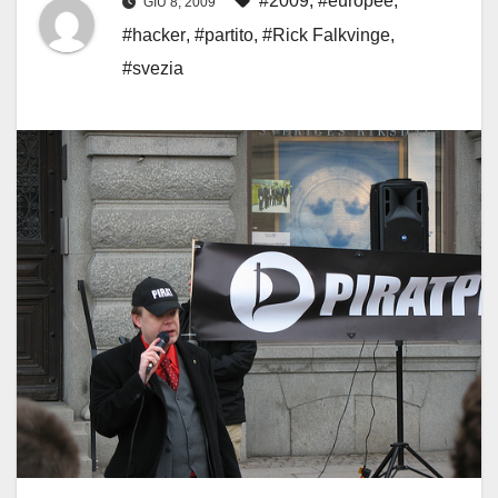
#2009
,
#europee
,
GIU 8, 2009
#hacker
,
#partito
,
#Rick Falkvinge
,
#svezia