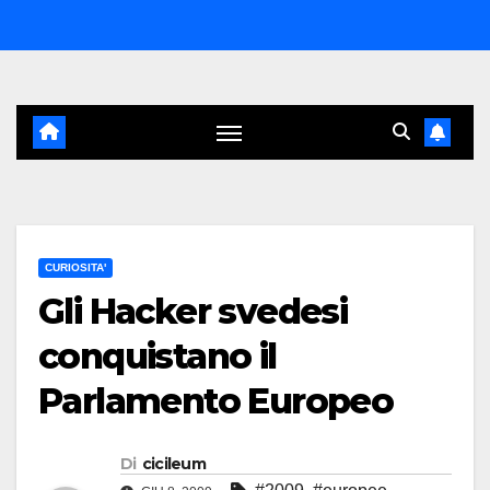
Salta
al
contenuto
CURIOSITA'
Gli Hacker svedesi
conquistano il
Parlamento Europeo
Di
cicileum