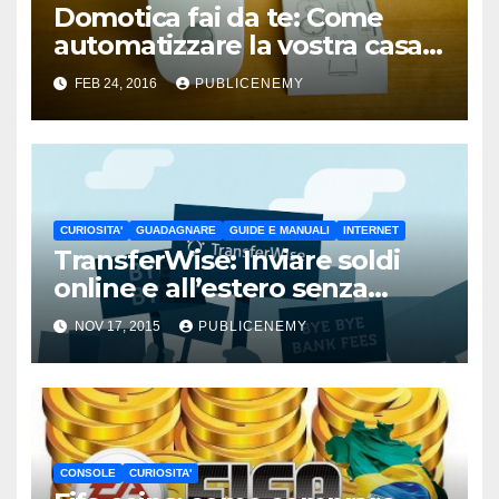
Domotica fai da te: Come
automatizzare la vostra casa
spendendo poco
FEB 24, 2016
PUBLICENEMY
CURIOSITA'
GUADAGNARE
GUIDE E MANUALI
INTERNET
TransferWise: Inviare soldi
online e all’estero senza
pagare commissioni
NOV 17, 2015
PUBLICENEMY
CONSOLE
CURIOSITA'