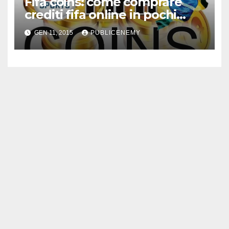
Fifa coins: come comprare
crediti fifa online in pochi
minuti
GEN 11, 2015
PUBLICENEMY