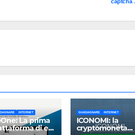
captcha
DAGNARE
INTERNET
GUADAGNARE
INTERNET
One: La prima
ICONOMI: la
attaforma di e-
cryptomoneta