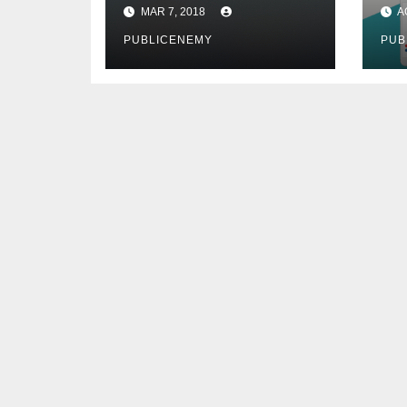
Plex in pochi
le
MAR 7, 2018
A
secondi
de
PUBLICENEMY
PUB