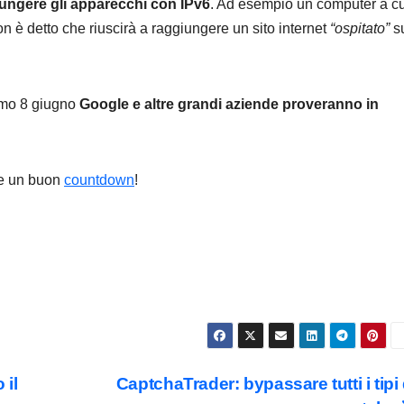
ungere gli apparecchi con IPv6
. Ad esempio un computer a cu
n è detto che riuscirà a raggiungere un sito internet
“ospitato”
s
simo 8 giugno
Google e altre grandi aziende proveranno in
re un buon
countdown
!
 il
CaptchaTrader: bypassare tutti i tipi 