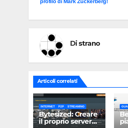
profilo di Mark Zuckerberg!
articoli
Di
strano
Articoli correlati
INTERNET
P2P
STREAMING
GUA
Bytesized: Creare
Be
il proprio server
pi