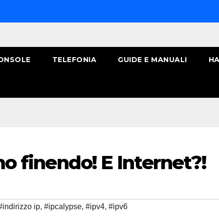
ONSOLE
TELEFONIA
GUIDE E MANUALI
HA
nno finendo! E Internet?!
#indirizzo ip
,
#ipcalypse
,
#ipv4
,
#ipv6