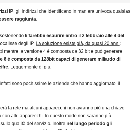
rizzi IP
, gli indirizzi che identificano in maniera univoca qualsias
 essere raggiunta
.
ta sostenendo
li farebbe esaurire entro il 2 febbraio alle 4 del
pocalisse degli IP.
La soluzione esiste già, da quasi 20 anni
:
atti mentre la versione 4 è composta da 32 bit e può generare
ne 6 è composta da 128bit capaci di generare miliardo di
ifre
. Leggermente di più.
 infatti sono pochissime le aziende che hanno aggiornato il
rà la rete
ma alcuni apparecchi non avranno più una chiave
o con altri apparecchi. In questo modo non saranno più
sulla qualità del servizio. Inoltre
nel lungo periodo gli