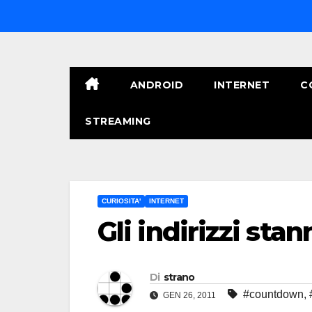
Salta
al
contenuto
ANDROID
INTERNET
C
STREAMING
CURIOSITA'
INTERNET
Gli indirizzi sta
Di
strano
#countdown
,
GEN 26, 2011