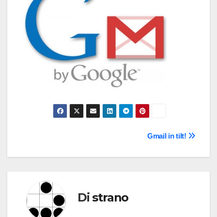
Navigazione
Gmail in tilt!
articoli
Di
strano