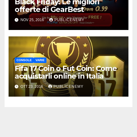
Black Friday: Le migliori
offerte di GearBest
NOV 25, 2016
PUBLICENEMY
CONSOLE
VARIE
Fifa 17 Coin o Fut Coin: Come
acquistarli online in Italia
OTT 23, 2016
PUBLICENEMY