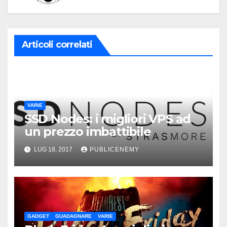
Articoli correlati
VARIE
SSD Nodes: i migliori VPS ad
un prezzo imbattibile
LUG 18, 2017
PUBLICENEMY
GADGET
GUADAGNARE
VARIE