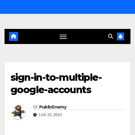
Salta
al
contenuto
sign-in-to-multiple-
google-accounts
Di
PublicEnemy
LUG 15, 2010