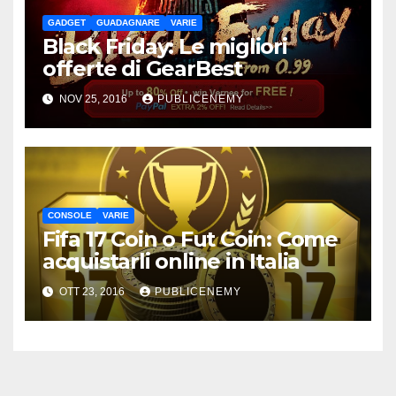
GADGET
GUADAGNARE
VARIE
Black Friday: Le migliori
offerte di GearBest
NOV 25, 2016
PUBLICENEMY
CONSOLE
VARIE
Fifa 17 Coin o Fut Coin: Come
acquistarli online in Italia
OTT 23, 2016
PUBLICENEMY