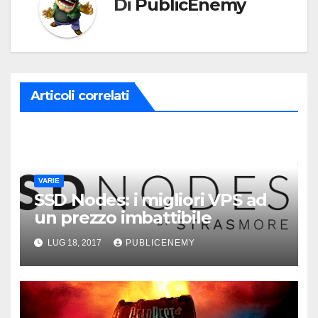
Di
PublicEnemy
Articoli correlati
VARIE
SSD Nodes: i migliori VPS ad
un prezzo imbattibile
LUG 18, 2017
PUBLICENEMY