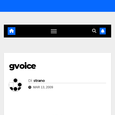
Salta
al
contenuto
gvoice
Di
strano
MAR 13, 2009