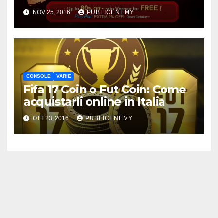
NOV 25, 2016
PUBLICENEMY
CONSOLE
VARIE
Fifa 17 Coin o Fut Coin: Come
acquistarli online in Italia
OTT 23, 2016
PUBLICENEMY