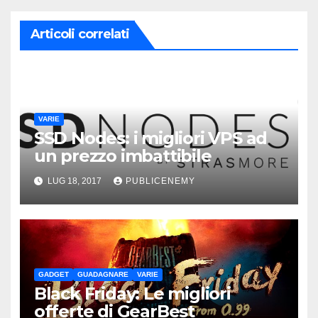
Articoli correlati
VARIE
SSD Nodes: i migliori VPS ad
un prezzo imbattibile
LUG 18, 2017
PUBLICENEMY
GADGET
GUADAGNARE
VARIE
Black Friday: Le migliori
offerte di GearBest