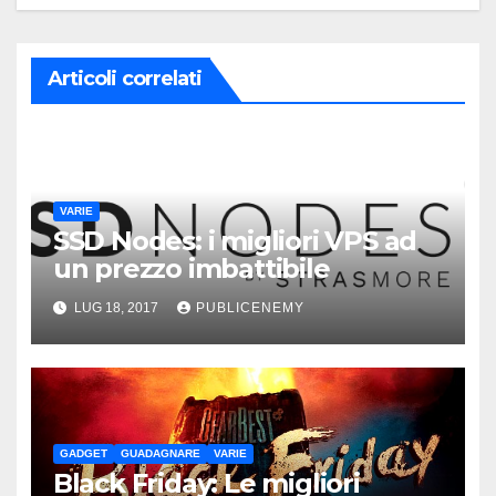
Articoli correlati
VARIE
SSD Nodes: i migliori VPS ad
un prezzo imbattibile
LUG 18, 2017
PUBLICENEMY
GADGET
GUADAGNARE
VARIE
Black Friday: Le migliori