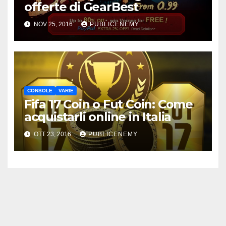
offerte di GearBest
NOV 25, 2016
PUBLICENEMY
CONSOLE
VARIE
Fifa 17 Coin o Fut Coin: Come
acquistarli online in Italia
OTT 23, 2016
PUBLICENEMY