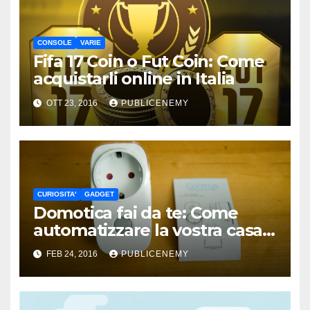
CONSOLE
VARIE
Fifa 17 Coin o Fut Coin: Come
acquistarli online in Italia
OTT 23, 2016
PUBLICENEMY
CURIOSITA'
GADGET
Domotica fai da te: Come
automatizzare la vostra casa
spendendo poco
FEB 24, 2016
PUBLICENEMY