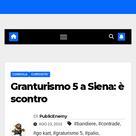
Salta
al
contenuto
CONSOLE
CURIOSITA'
Granturismo 5 a Siena: è
scontro
Di
PublicEnemy
#bandiere
,
#contrade
,
AGO 23, 2010
#go kart
,
#graturismo 5
,
#palio
,