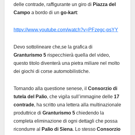
delle contrade, raffigurante un giro di
Piazza del
Campo
a bordo di un
go-kart
:
httpv://www.youtube.com/watch?v=PFzegc-psYY
Devo sottolineare che,se la grafica di
Granturismo 5
rispecchierà quella del video,
questo titolo diventerà una pietra miliare nel molto
dei giochi di corse automobilistiche.
Tornando alla questione senese, il
Consorzio
di
tutela del Palio
, che vigila sull’immagine delle
17
contrade
, ha scritto una lettera alla multinazionale
produttrice di
Granturismo 5
chiedendo la
completa eliminazione di ogni dettagli che possa
ricondurre al
Palio di Siena
. Lo stesso
Consorzio