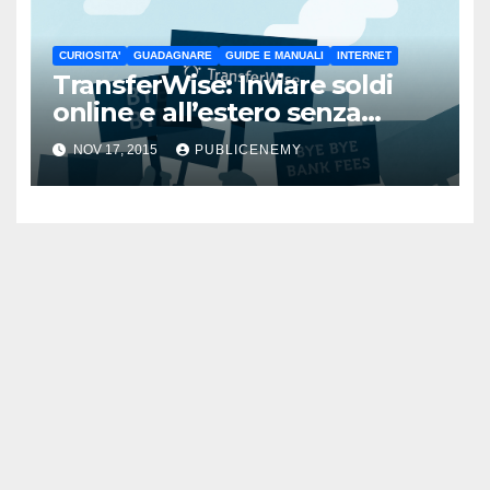
CURIOSITA'
GUADAGNARE
GUIDE E MANUALI
INTERNET
TransferWise: Inviare soldi
online e all’estero senza
pagare commissioni
NOV 17, 2015
PUBLICENEMY