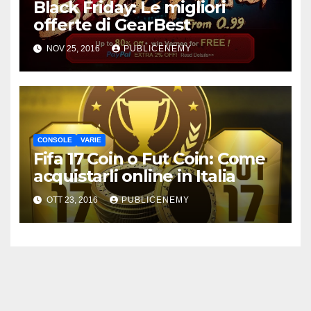
Black Friday: Le migliori
offerte di GearBest
NOV 25, 2016
PUBLICENEMY
CONSOLE
VARIE
Fifa 17 Coin o Fut Coin: Come
acquistarli online in Italia
OTT 23, 2016
PUBLICENEMY