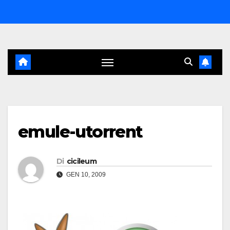
Salta
al
contenuto
emule-utorrent
Di
cicileum
GEN 10, 2009