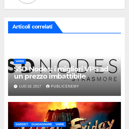
Articoli correlati
VARIE
SSD Nodes: i migliori VPS ad
un prezzo imbattibile
LUG 18, 2017
PUBLICENEMY
GADGET
GUADAGNARE
VARIE