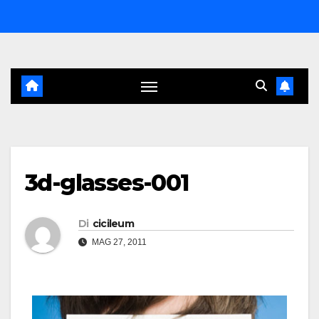
Salta
al
contenuto
3d-glasses-001
Di
cicileum
MAG 27, 2011