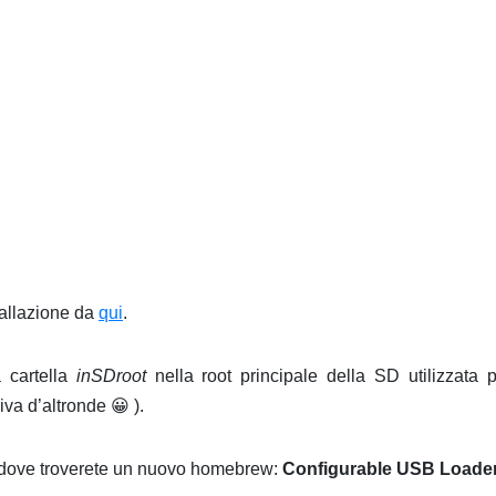
stallazione da
qui
.
 cartella
inSDroot
nella root principale della SD utilizzata p
a d’altronde 😀 ).
 dove troverete un nuovo homebrew:
Configurable USB Loade