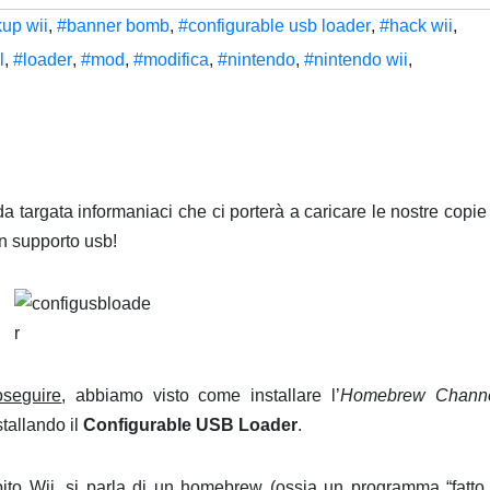
up wii
,
#banner bomb
,
#configurable usb loader
,
#hack wii
,
l
,
#loader
,
#mod
,
#modifica
,
#nintendo
,
#nintendo wii
,
da targata informaniaci che ci porterà a caricare le nostre copie
n supporto usb!
oseguire
, abbiamo visto come installare l’
Homebrew Chann
tallando il
Configurable USB Loader
.
to Wii, si parla di un homebrew (ossia un programma “fatto 