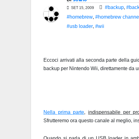
#backup
,
#back
SET 15, 2009
#homebrew
,
#homebrew channe
#usb loader
,
#wii
Eccoci arrivati alla seconda parte della gui
backup per Nintendo Wii, direttamente da u
Nella prima parte
,
indispensabile per pr
Sfrutteremo ora questo canale al meglio, ins
Quando si parla di un USB loader in ambi