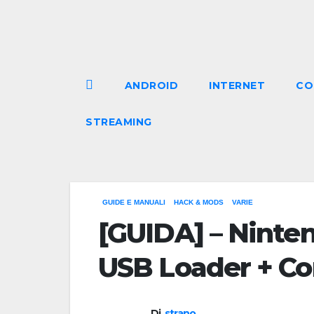
Salta
al
contenuto
ANDROID
INTERNET
CO
STREAMING
GUIDE E MANUALI
HACK & MODS
VARIE
[GUIDA] – Ninten
USB Loader + Co
Di
strano