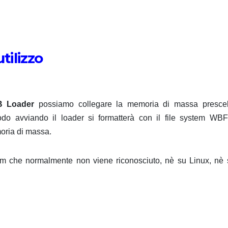
tilizzo
B Loader
possiamo collegare la memoria di massa prescel
odo avviando il loader si formatterà con il file system WBF
moria di massa.
tem che normalmente non viene riconosciuto, nè su Linux, nè 