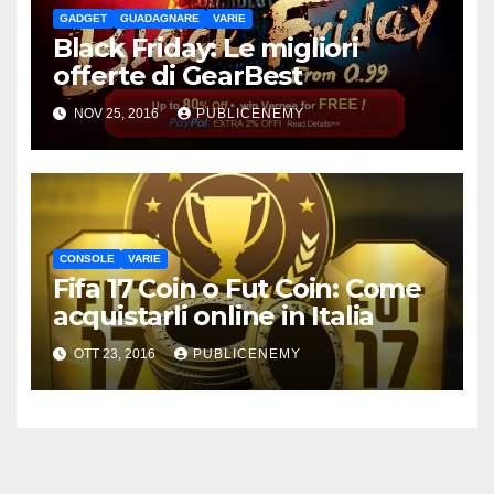
GADGET
GUADAGNARE
VARIE
Black Friday: Le migliori
offerte di GearBest
NOV 25, 2016
PUBLICENEMY
CONSOLE
VARIE
Fifa 17 Coin o Fut Coin: Come
acquistarli online in Italia
OTT 23, 2016
PUBLICENEMY