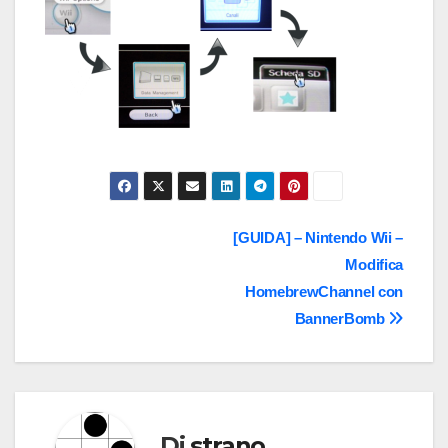
Navigazione
[GUIDA] – Nintendo Wii –
Modifica
articoli
HomebrewChannel con
BannerBomb
Di
strano