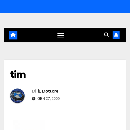
Salta
al
contenuto
tim
Di
iL Dottore
GEN 27, 2009