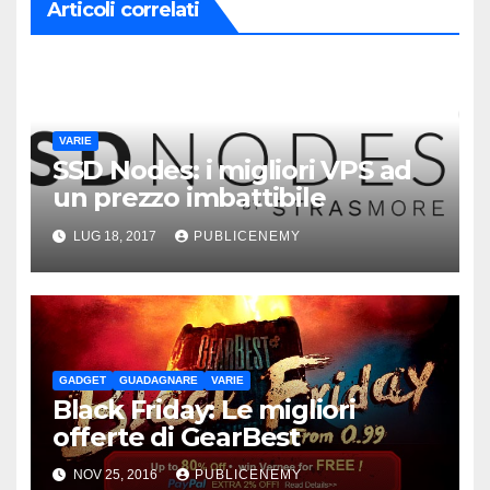
Articoli correlati
VARIE
SSD Nodes: i migliori VPS ad
un prezzo imbattibile
LUG 18, 2017
PUBLICENEMY
GADGET
GUADAGNARE
VARIE
Black Friday: Le migliori
offerte di GearBest
NOV 25, 2016
PUBLICENEMY