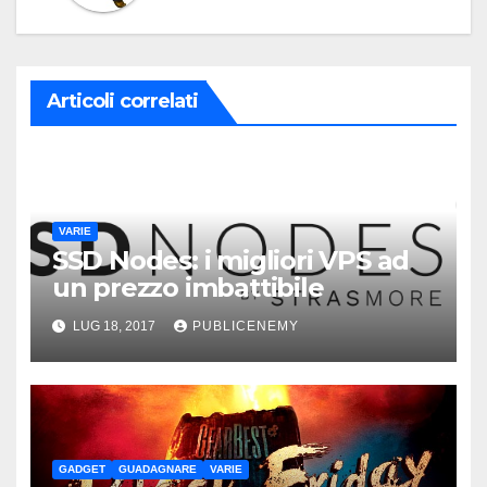
Articoli correlati
VARIE
SSD Nodes: i migliori VPS ad
un prezzo imbattibile
LUG 18, 2017
PUBLICENEMY
GADGET
GUADAGNARE
VARIE