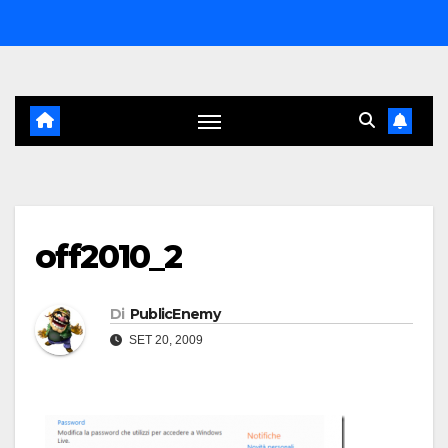
Salta
al
contenuto
off2010_2
Di
PublicEnemy
SET 20, 2009