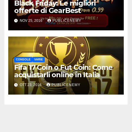
Black Friday: Le migliori
offerte di GearBest
NOV 25, 2016
PUBLICENEMY
CONSOLE
VARIE
Fifa 17 Coin o Fut Coin: Come
acquistarli online in Italia
OTT 23, 2016
PUBLICENEMY