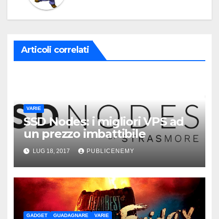
Articoli correlati
VARIE
SSD Nodes: i migliori VPS ad
un prezzo imbattibile
LUG 18, 2017
PUBLICENEMY
GADGET
GUADAGNARE
VARIE