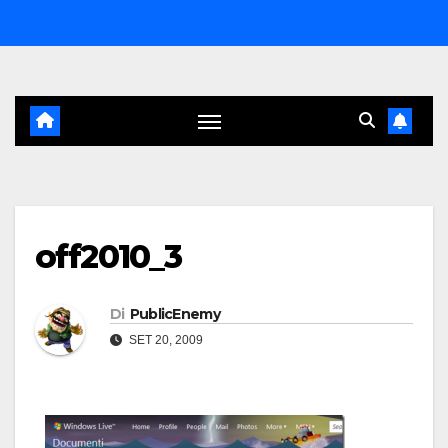
Salta
al
contenuto
off2010_3
Di
PublicEnemy
SET 20, 2009