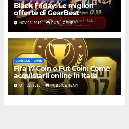
Black Friday: Le migliori
offerte di GearBest
NOV 25, 2016
PUBLICENEMY
CONSOLE
VARIE
Fifa 17 Coin o Fut Coin: Come
acquistarli online in Italia
OTT 23, 2016
PUBLICENEMY