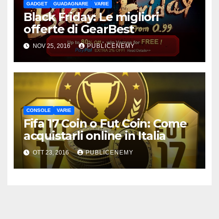
GADGET
GUADAGNARE
VARIE
Black Friday: Le migliori
offerte di GearBest
NOV 25, 2016
PUBLICENEMY
CONSOLE
VARIE
Fifa 17 Coin o Fut Coin: Come
acquistarli online in Italia
OTT 23, 2016
PUBLICENEMY