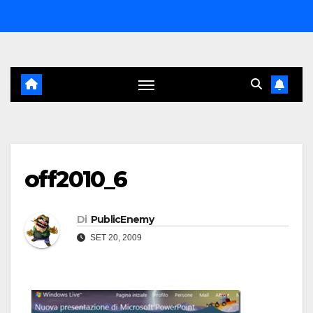
Salta
al
contenuto
off2010_6
Di
PublicEnemy
SET 20, 2009