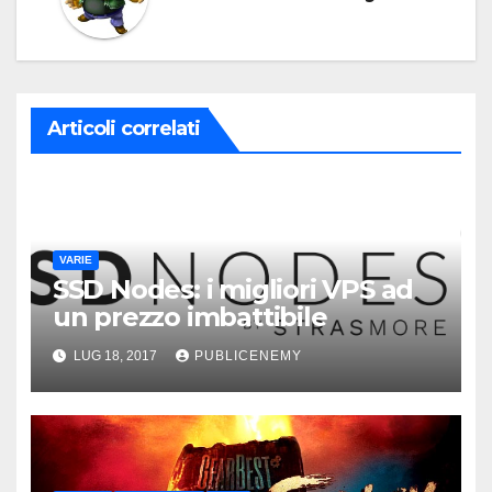
Articoli correlati
VARIE
SSD Nodes: i migliori VPS ad
un prezzo imbattibile
LUG 18, 2017
PUBLICENEMY