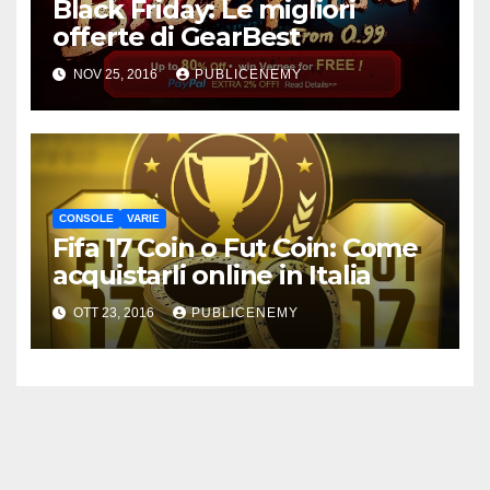
Black Friday: Le migliori
offerte di GearBest
NOV 25, 2016
PUBLICENEMY
CONSOLE
VARIE
Fifa 17 Coin o Fut Coin: Come
acquistarli online in Italia
OTT 23, 2016
PUBLICENEMY