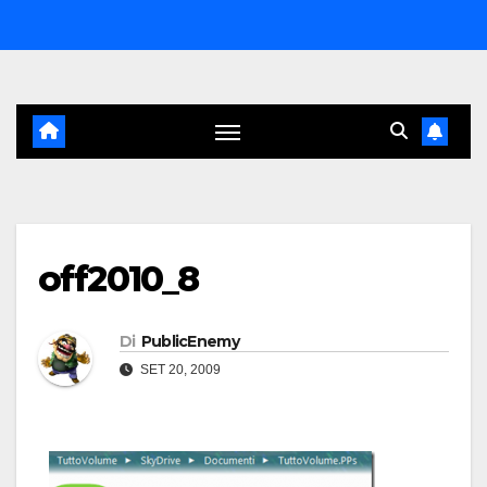
Salta
al
contenuto
off2010_8
Di
PublicEnemy
SET 20, 2009