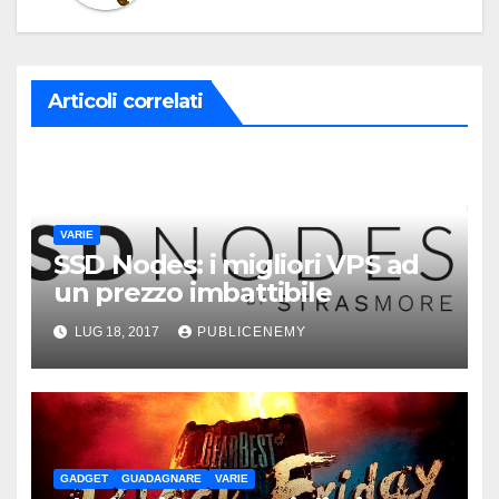
Articoli correlati
VARIE
SSD Nodes: i migliori VPS ad
un prezzo imbattibile
LUG 18, 2017
PUBLICENEMY
GADGET
GUADAGNARE
VARIE