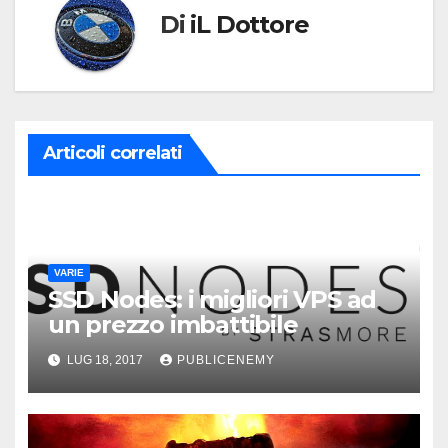
Di
iL Dottore
Articoli correlati
VARIE
SSD Nodes: i migliori VPS ad
un prezzo imbattibile
LUG 18, 2017
PUBLICENEMY