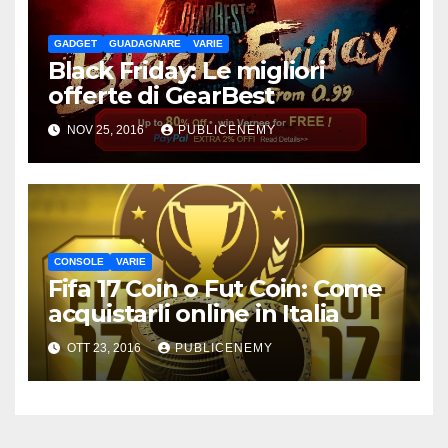
GADGET
GUADAGNARE
VARIE
Black Friday: Le migliori
offerte di GearBest
NOV 25, 2016
PUBLICENEMY
CONSOLE
VARIE
Fifa 17 Coin o Fut Coin: Come
acquistarli online in Italia
OTT 23, 2016
PUBLICENEMY