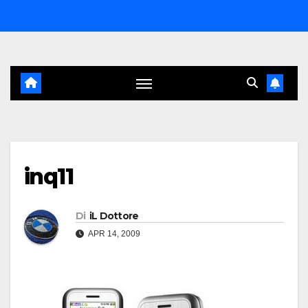
Salta
al
contenuto
inq11
Di
iL Dottore
APR 14, 2009