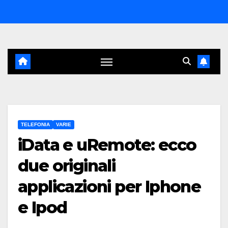
Salta
al
contenuto
TELEFONIA
VARIE
iData e uRemote: ecco
due originali
applicazioni per Iphone
e Ipod