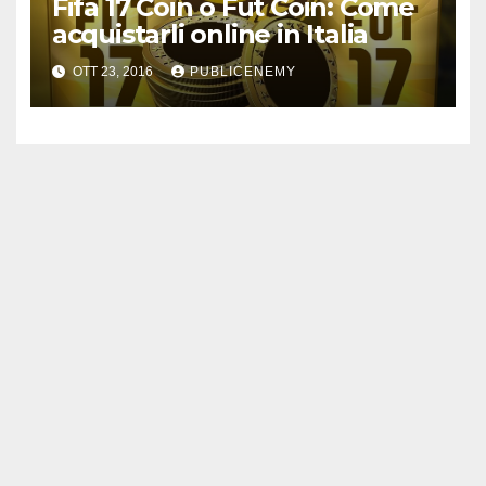
Fifa 17 Coin o Fut Coin: Come
acquistarli online in Italia
OTT 23, 2016
PUBLICENEMY