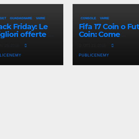
GET
GUADAGNARE
VARIE
CONSOLE
VARIE
ack Friday: Le
Fifa 17 Coin o Fu
gliori offerte di
Coin: Come
arBest
acquistarli onlin
V 25, 2016
OTT 23, 2016
in Italia
LICENEMY
PUBLICENEMY