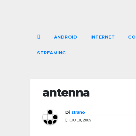
Salta
al
contenuto
ANDROID
INTERNET
CO
STREAMING
antenna
Di
strano
GIU 10, 2009