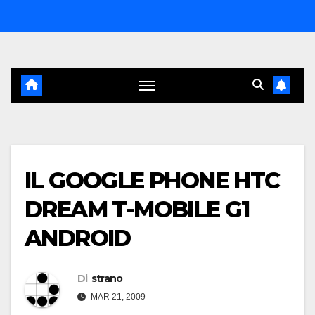
Salta
al
contenuto
IL GOOGLE PHONE HTC
DREAM T-MOBILE G1
ANDROID
Di
strano
MAR 21, 2009