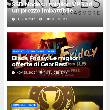
SSD Nodes: i migliori VPS ad
un prezzo imbattibile
LUG 18, 2017
PUBLICENEMY
GADGET
GUADAGNARE
VARIE
Black Friday: Le migliori
offerte di GearBest
NOV 25, 2016
PUBLICENEMY
CONSOLE
VARIE