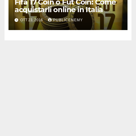
Fifa 17 Coin o Fut Coin: Come
acquistarli online in Italia
OTT 23, 2016
PUBLICENEMY