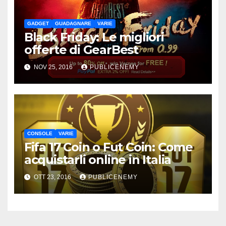
GADGET
GUADAGNARE
VARIE
Black Friday: Le migliori
offerte di GearBest
NOV 25, 2016
PUBLICENEMY
CONSOLE
VARIE
Fifa 17 Coin o Fut Coin: Come
acquistarli online in Italia
OTT 23, 2016
PUBLICENEMY