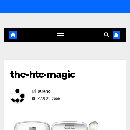
Salta
al
contenuto
the-htc-magic
Di
strano
MAR 21, 2009