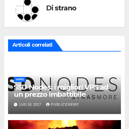
Di
strano
Articoli correlati
VARIE
SSD Nodes: i migliori VPS ad
un prezzo imbattibile
LUG 18, 2017
PUBLICENEMY