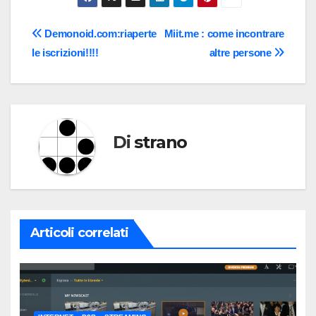
Navigazione
Demonoid.com:riaperte
Miit.me : come incontrare
le iscrizioni!!!!
altre persone
articoli
Di
strano
Articoli correlati