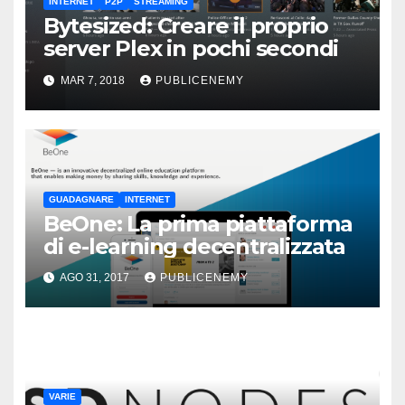
INTERNET
P2P
STREAMING
Bytesized: Creare il proprio
server Plex in pochi secondi
MAR 7, 2018
PUBLICENEMY
GUADAGNARE
INTERNET
BeOne: La prima piattaforma
di e-learning decentralizzata
AGO 31, 2017
PUBLICENEMY
VARIE