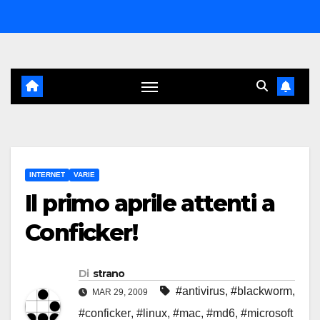
Salta
al
contenuto
INTERNET
VARIE
Il primo aprile attenti a
Conficker!
Di
strano
#antivirus
,
#blackworm
,
MAR 29, 2009
#conficker
,
#linux
,
#mac
,
#md6
,
#microsoft