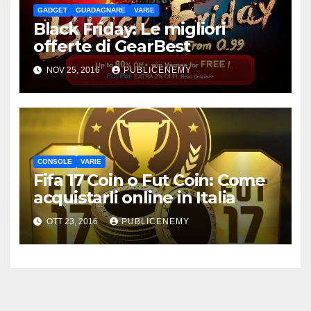
GADGET
GUADAGNARE
VARIE
Black Friday: Le migliori
offerte di GearBest
NOV 25, 2016
PUBLICENEMY
CONSOLE
VARIE
Fifa 17 Coin o Fut Coin: Come
acquistarli online in Italia
OTT 23, 2016
PUBLICENEMY