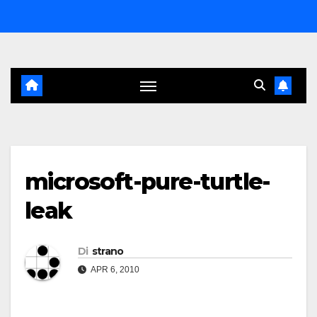
Salta
al
contenuto
microsoft-pure-turtle-
leak
Di
strano
APR 6, 2010